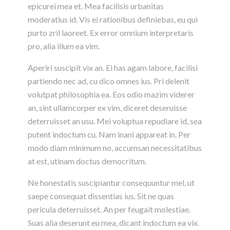
epicurei mea et. Mea facilisis urbanitas
moderatius id. Vis ei rationibus definiebas, eu qui
purto zril laoreet. Ex error omnium interpretaris
pro, alia illum ea vim.
Aperiri suscipit vix an. Ei has agam labore, facilisi
partiendo nec ad, cu dico omnes ius. Pri delenit
volutpat philosophia ea. Eos odio mazim viderer
an, sint ullamcorper ex vim, diceret deseruisse
deterruisset an usu. Mei voluptua repudiare id, sea
putent indoctum cu. Nam inani appareat in. Per
modo diam minimum no, accumsan necessitatibus
at est, utinam doctus democritum.
Ne honestatis suscipiantur consequuntur mel, ut
saepe consequat dissentias ius. Sit ne quas
pericula deterruisset. An per feugait molestiae.
Suas alia deserunt eu mea, dicant indoctum ea vix.