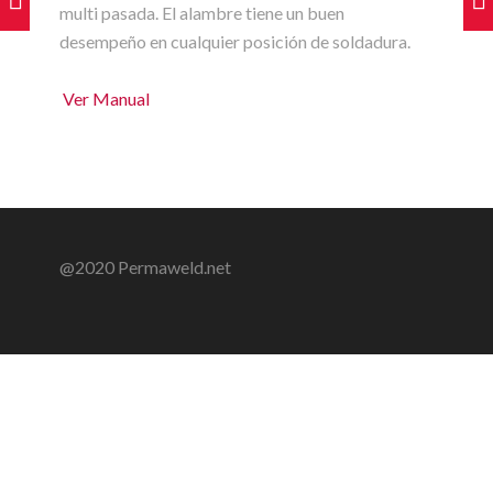
multi pasada. El alambre tiene un buen
desempeño en cualquier posición de soldadura.
Ver Manual
@2020 Permaweld.net